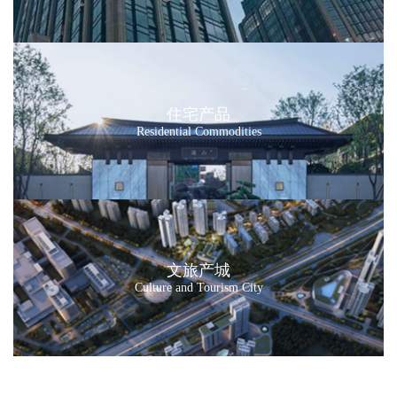
住宅产品
Residential Commodities
文旅产城
Culture and Tourism City